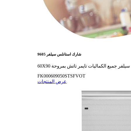
9605 شارك استانلس سيلفر
لس سيلفر جميع الكماليات تايمر تاتش بمروحة
FK000609050STSFVOT
عرض المنتجات