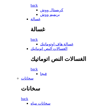
back
كريستال ووش
بريميم ووش
غسالة
غسالة
back
غسالة ھاف اوتوماتيك
الغسالات النص اتوماتيك
الغسالات النص اتوماتيك
back
فيجا
سخانات
سخانات
back
سخانات مياه