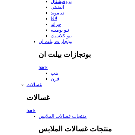
بروفيشنال
انفنيتي
دياموند
لاڤا
جراند
نيو بومبيه
نيو كلاسيك
بوتجازات بيلت ان
بوتجازات بيلت ان
back
هب
فرن
غسالات
غسالات
back
منتجات غسالات الملابس
منتجات غسالات الملابس