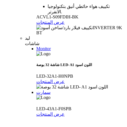
تكييف هواء حائطي أنيق بتكنولوجيا
الانفرتر.
ACVL1-S09FDIH-BK
عرض المنتجات
ليد
شاشات
Monitor
شاشة 32 بوصة LED- A1 اللون اسود
LED-32A1-H0NPB
عرض المنتجات
سمارت
LED-43A1-F0SPB
عرض المنتجات