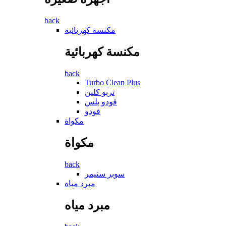
back
مكنسة كهربائية
مكنسة كهربائية
back
Turbo Clean Plus
تربو كلين
فودو بلس
فودو
مكواة
مكواة
back
سوبر ستيمر
مبرد مياه
مبرد مياه