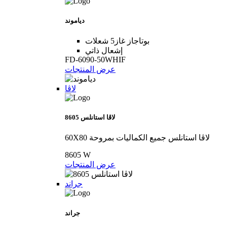
دياموند
بوتاجاز غاز5 شعلات
إشعال ذاتي
FD-6090-50WHIF
عرض المنتجات
لاڤا
8605 لاڤا استانلس
60X80 لاڤا استانلس جميع الكماليات بمروحة
8605 W
عرض المنتجات
جراند
جراند