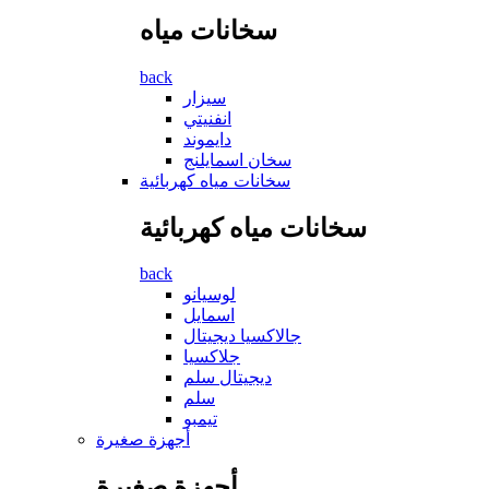
سخانات مياه
back
سيزار
انفنيتي
دايموند
سخان اسمايلنج
سخانات مياه كهربائية
سخانات مياه كهربائية
back
لوسيانو
اسمايل
جالاكسيا ديجيتال
جلاكسيا
ديجيتال سلم
سلم
تيمبو
أجهزة صغيرة
أجهزة صغيرة