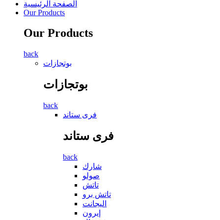
الصفحة الرئيسية
Our Products
Our Products
back
بوتجازات
بوتجازات
back
فرى ستاند
فرى ستاند
back
شارك
صولو
تاتش
تاتش برو
اليجانت
إيرون