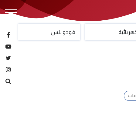
ربائية
فودو بلس
غبات