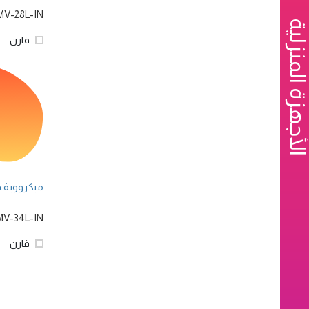
MV-28L-IN
الأجهزة المنزلية
قارن
ميكروويف إنفينيتي
MV-34L-IN
قارن