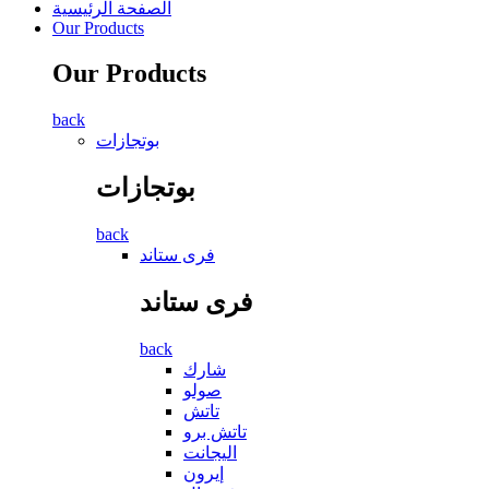
الصفحة الرئيسية
Our Products
Our Products
back
بوتجازات
بوتجازات
back
فرى ستاند
فرى ستاند
back
شارك
صولو
تاتش
تاتش برو
اليجانت
إيرون