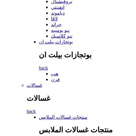
بروفيشنال
انفنيتي
دياموند
لاڤا
جراند
نيو بومبيه
نيو كلاسيك
بوتجازات بيلت ان
بوتجازات بيلت ان
back
هب
فرن
غسالات
غسالات
back
منتجات غسالات الملابس
منتجات غسالات الملابس