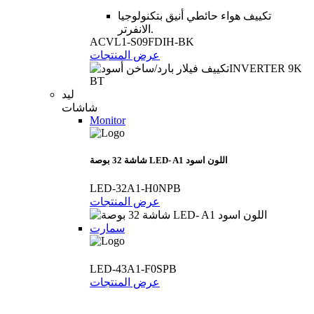
تكييف هواء حائطي أنيق بتكنولوجيا
الانفرتر.
ACVL1-S09FDIH-BK
عرض المنتجات
ليد
شاشات
Monitor
شاشة 32 بوصة LED- A1 اللون اسود
LED-32A1-H0NPB
عرض المنتجات
سمارت
LED-43A1-F0SPB
عرض المنتجات