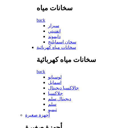
سخانات مياه
back
سيزار
انفنيتي
دايموند
سخان اسمايلنج
سخانات مياه كهربائية
سخانات مياه كهربائية
back
لوسيانو
اسمايل
جالاكسيا ديجيتال
جلاكسيا
ديجيتال سلم
سلم
تيمبو
أجهزة صغيرة
أجهزة صغيرة