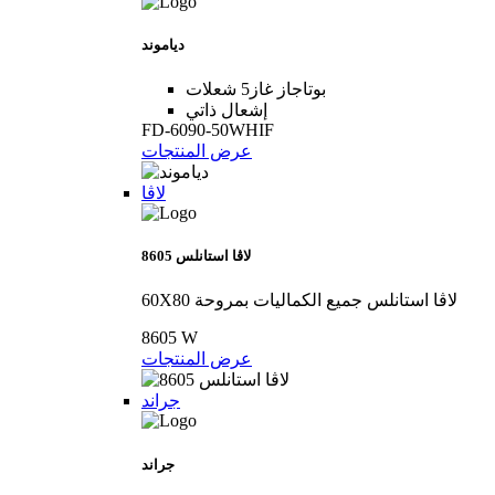
دياموند
بوتاجاز غاز5 شعلات
إشعال ذاتي
FD-6090-50WHIF
عرض المنتجات
لاڤا
8605 لاڤا استانلس
60X80 لاڤا استانلس جميع الكماليات بمروحة
8605 W
عرض المنتجات
جراند
جراند