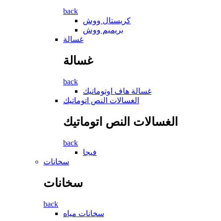
back
كريستال ووش
بريميم ووش
غسالة
غسالة
back
غسالة ھاف اوتوماتيك
الغسالات النص اتوماتيك
الغسالات النص اتوماتيك
back
فيجا
سخانات
سخانات
back
سخانات مياه