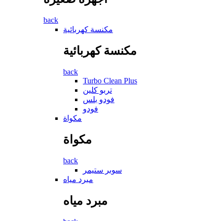
back
مكنسة كهربائية
مكنسة كهربائية
back
Turbo Clean Plus
تربو كلين
فودو بلس
فودو
مكواة
مكواة
back
سوبر ستيمر
مبرد مياه
مبرد مياه