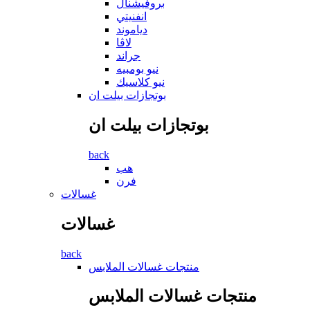
بروفيشنال
انفنيتي
دياموند
لاڤا
جراند
نيو بومبيه
نيو كلاسيك
بوتجازات بيلت ان
بوتجازات بيلت ان
back
هب
فرن
غسالات
غسالات
back
منتجات غسالات الملابس
منتجات غسالات الملابس