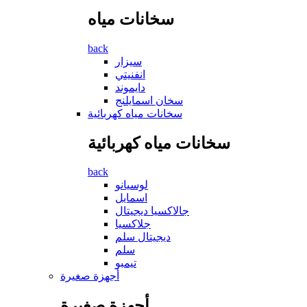
سخانات مياه
back
سيزار
انفنيتي
دايموند
سخان اسمايلنج
سخانات مياه كهربائية
سخانات مياه كهربائية
back
لوسيانو
اسمايل
جالاكسيا ديجيتال
جلاكسيا
ديجيتال سلم
سلم
تيمبو
أجهزة صغيرة
أجهزة صغيرة