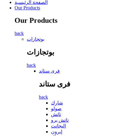
الصفحة الرئيسية
Our Products
Our Products
back
بوتجازات
بوتجازات
back
فرى ستاند
فرى ستاند
back
شارك
صولو
تاتش
تاتش برو
اليجانت
إيرون