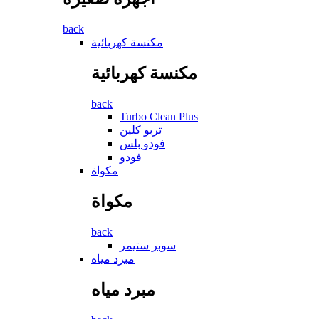
back
مكنسة كهربائية
مكنسة كهربائية
back
Turbo Clean Plus
تربو كلين
فودو بلس
فودو
مكواة
مكواة
back
سوبر ستيمر
مبرد مياه
مبرد مياه