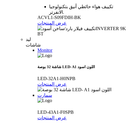
تكييف هواء حائطي أنيق بتكنولوجيا
الانفرتر.
ACVL1-S09FDIH-BK
عرض المنتجات
ليد
شاشات
Monitor
شاشة 32 بوصة LED- A1 اللون اسود
LED-32A1-H0NPB
عرض المنتجات
سمارت
LED-43A1-F0SPB
عرض المنتجات