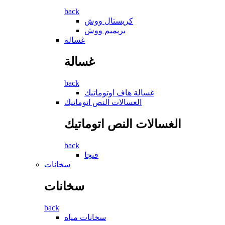
back
كريستال ووش
بريميم ووش
غسالة
غسالة
back
غسالة ھاف اوتوماتيك
الغسالات النص اتوماتيك
الغسالات النص اتوماتيك
back
فيجا
سخانات
سخانات
back
سخانات مياه