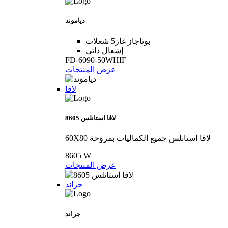
دياموند
بوتاجاز غاز5 شعلات
إشعال ذاتي
FD-6090-50WHIF
عرض المنتجات
لاڤا
8605 لاڤا استانلس
60X80 لاڤا استانلس جميع الكماليات بمروحة
8605 W
عرض المنتجات
جراند
جراند