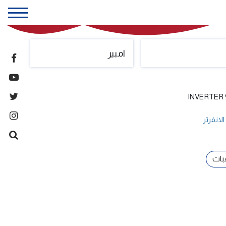
امبير
لانفرتر.
غبات