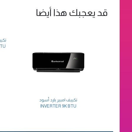
قد يعجبك هذا أيضا
تكيي
BTU
تكييف امبير بارد أسود
INVERTER 9K BTU