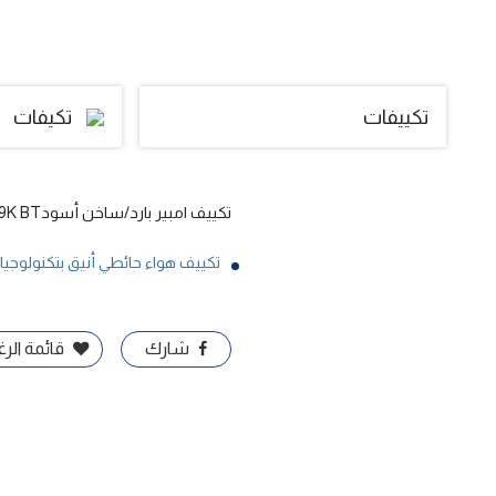
تكييفات
تكيفات
تكييف امبير بارد/ساخن أسودINVERTER 9K BT
تكييف هواء حائطي أنيق بتكنولوجيا ا
شارك
قائمة الر