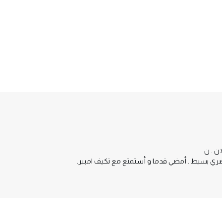
ن . ن
ري بسيط . أمضي قدما و أستمتع مع تكيف امبير.